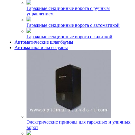
Гаражные секционные ворота с ручным
управлением
Гаражные секционные ворота с автоматикой
Гаражные секционные ворота с калиткой
Автоматические шлагбаумы
Автоматика и аксессуары
Электрические приводы для гаражных и уличных
ворот