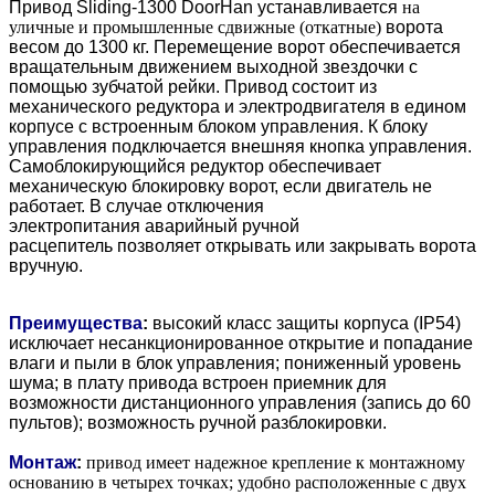
Привод Sliding-1300 DoorHan устанавливается
на
уличные и промышленные сдвижные (откатные)
ворота
весом до 1300 кг.
Перемещение ворот обеспечивается
вращательным движением выходной звездочки с
помощью зубчатой рейки. Привод состоит из
механического редуктора и электродвигателя в едином
корпусе с встроенным блоком управления. К блоку
управления подключается внешняя кнопка управления.
Самоблокирующийся редуктор обеспечивает
механическую блокировку ворот, если двигатель не
работает. В случае отключения
электропитания аварийный ручной
расцепитель позволяет открывать или закрывать ворота
вручную.
Преимущества
:
высокий класс защиты корпуса (IP54)
исключает несанкционированное открытие и попадание
влаги и пыли в блок управления; пониженный уровень
шума; в плату привода встроен приемник для
возможности дистанционного управления (запись до 60
пультов); возможность ручной разблокировки
.
Монтаж
:
привод имеет надежное крепление к монтажному
основанию в четырех точках; удобно расположенные с двух