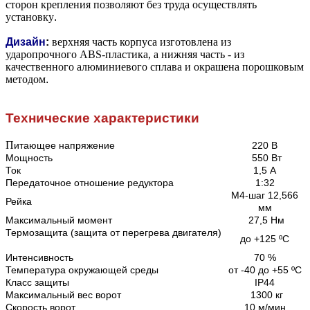
сторон крепления позволяют без труда осуществлять
установку
.
Дизайн
:
верхняя часть корпуса изготовлена из
ударопрочного ABS-пластика, а нижняя часть - из
качественного алюминиевого сплава и окрашена порошковым
методом
.
Технические характеристики
П
итающее напряжение
220 В
Мощность
550 Вт
Ток
1,5 А
Передаточное отношение редуктора
1:32
М4-шаг 12,566
Рейка
мм
Максимальный момент
27,5 Нм
Термозащита (защита от перегрева двигателя)
до +125 ºС
Интенсивность
70 %
Температура окружающей среды
от -40 до +55 ºС
Класс защиты
IP44
Максимальный вес ворот
1300 кг
Скорость ворот
10 м/мин